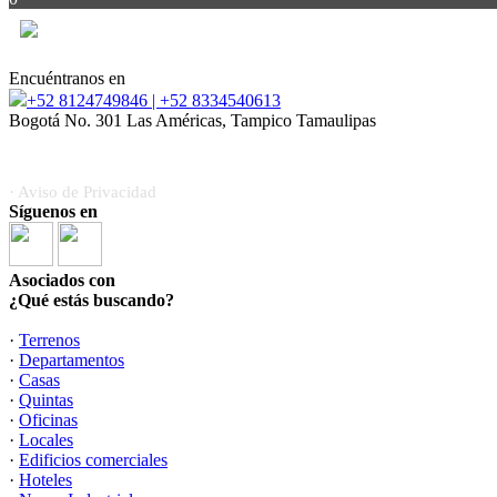
Encuéntranos en
+52 8124749846 | +52 8334540613
Bogotá No. 301 Las Américas, Tampico Tamaulipas
“Invertir, habitar y crecer; te guiamos en cada proceso.”
· Aviso de Privacidad
Síguenos en
Asociados con
¿Qué estás buscando?
·
Terrenos
·
Departamentos
·
Casas
·
Quintas
·
Oficinas
·
Locales
·
Edificios comerciales
·
Hoteles