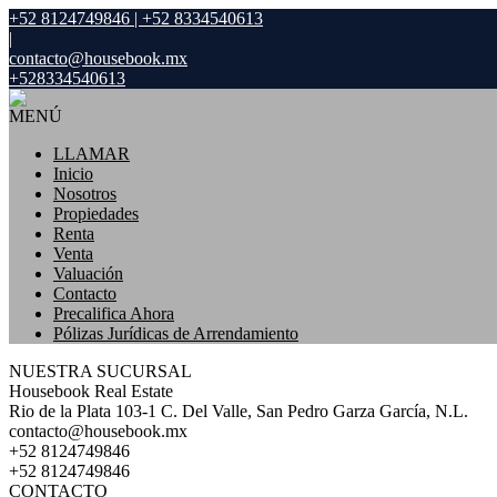
+52 8124749846 | +52 8334540613
|
contacto@housebook.mx
+528334540613
MENÚ
LLAMAR
Inicio
Nosotros
Propiedades
Renta
Venta
Valuación
Contacto
Precalifica Ahora
Pólizas Jurídicas de Arrendamiento
NUESTRA SUCURSAL
Housebook Real Estate
Rio de la Plata 103-1 C. Del Valle, San Pedro Garza García, N.L.
contacto@housebook.mx
+52 8124749846
+52 8124749846
CONTACTO