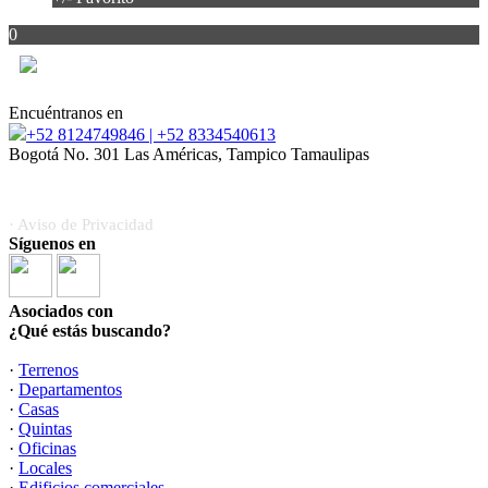
0
Encuéntranos en
+52 8124749846 | +52 8334540613
Bogotá No. 301 Las Américas, Tampico Tamaulipas
“Invertir, habitar y crecer; te guiamos en cada proceso.”
· Aviso de Privacidad
Síguenos en
Asociados con
¿Qué estás buscando?
·
Terrenos
·
Departamentos
·
Casas
·
Quintas
·
Oficinas
·
Locales
·
Edificios comerciales