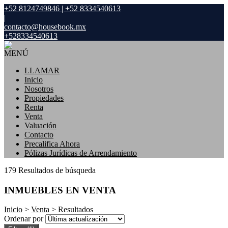
+52 8124749846 | +52 8334540613
|
contacto@housebook.mx
+528334540613
MENÚ
LLAMAR
Inicio
Nosotros
Propiedades
Renta
Venta
Valuación
Contacto
Precalifica Ahora
Pólizas Jurídicas de Arrendamiento
179 Resultados de búsqueda
INMUEBLES EN VENTA
Inicio
>
Venta
> Resultados
Ordenar por