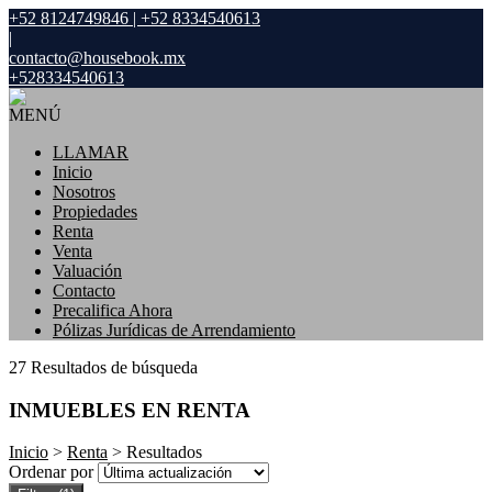
+52 8124749846 | +52 8334540613
|
contacto@housebook.mx
+528334540613
MENÚ
LLAMAR
Inicio
Nosotros
Propiedades
Renta
Venta
Valuación
Contacto
Precalifica Ahora
Pólizas Jurídicas de Arrendamiento
27 Resultados de búsqueda
INMUEBLES EN RENTA
Inicio
>
Renta
> Resultados
Ordenar por