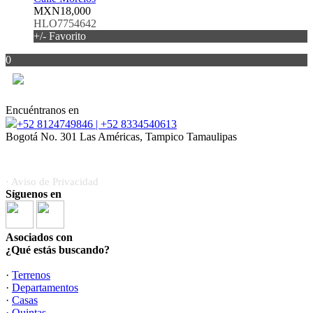
MXN18,000
HLO7754642
+/- Favorito
0
Encuéntranos en
+52 8124749846 | +52 8334540613
Bogotá No. 301 Las Américas, Tampico Tamaulipas
“Invertir, habitar y crecer; te guiamos en cada proceso.”
· Aviso de Privacidad
Síguenos en
Asociados con
¿Qué estás buscando?
·
Terrenos
·
Departamentos
·
Casas
·
Quintas